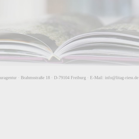
aturagentur · Brahmsstraße 18 · D-79104 Freiburg · E-Mail:
info@litag-riess.de