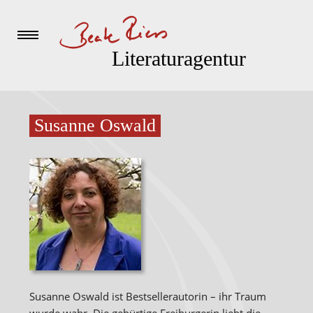
Literaturagentur
Susanne Oswald
Susanne Oswald ist Bestsellerautorin – ihr Traum